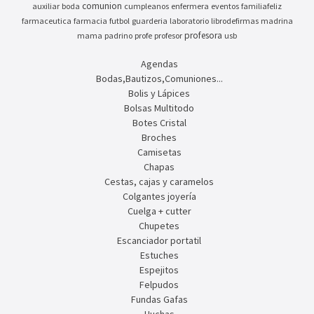
comunion
auxiliar
boda
cumpleanos
enfermera
eventos
familiafeliz
farmaceutica
farmacia
futbol
guarderia
laboratorio
librodefirmas
madrina
profesora
mama
padrino
profe
profesor
usb
Agendas
Bodas,Bautizos,Comuniones...
Bolis y Lápices
Bolsas Multitodo
Botes Cristal
Broches
Camisetas
Chapas
Cestas, cajas y caramelos
Colgantes joyería
Cuelga + cutter
Chupetes
Escanciador portatil
Estuches
Espejitos
Felpudos
Fundas Gafas
Huchas