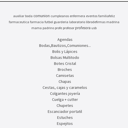
comunion
auxiliar
boda
cumpleanos
enfermera
eventos
familiafeliz
farmaceutica
farmacia
futbol
guarderia
laboratorio
librodefirmas
madrina
profesora
mama
padrino
profe
profesor
usb
Agendas
Bodas,Bautizos,Comuniones...
Bolis y Lápices
Bolsas Multitodo
Botes Cristal
Broches
Camisetas
Chapas
Cestas, cajas y caramelos
Colgantes joyería
Cuelga + cutter
Chupetes
Escanciador portatil
Estuches
Espejitos