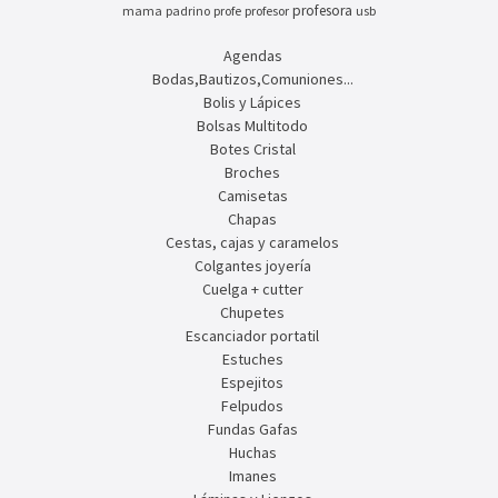
profesora
mama
padrino
profe
profesor
usb
Agendas
Bodas,Bautizos,Comuniones...
Bolis y Lápices
Bolsas Multitodo
Botes Cristal
Broches
Camisetas
Chapas
Cestas, cajas y caramelos
Colgantes joyería
Cuelga + cutter
Chupetes
Escanciador portatil
Estuches
Espejitos
Felpudos
Fundas Gafas
Huchas
Imanes