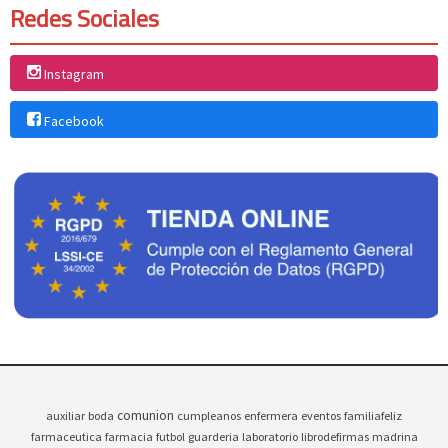
Redes Sociales
Instagram
Facebook
comunion
auxiliar
boda
cumpleanos
enfermera
eventos
familiafeliz
farmaceutica
farmacia
futbol
guarderia
laboratorio
librodefirmas
madrina