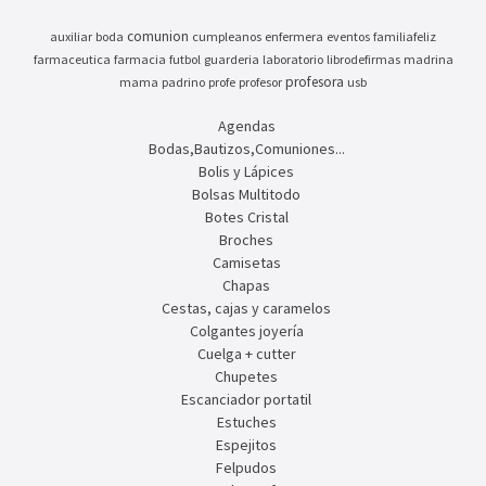
comunion
auxiliar
boda
cumpleanos
enfermera
eventos
familiafeliz
farmaceutica
farmacia
futbol
guarderia
laboratorio
librodefirmas
madrina
profesora
mama
padrino
profe
profesor
usb
Agendas
Bodas,Bautizos,Comuniones...
Bolis y Lápices
Bolsas Multitodo
Botes Cristal
Broches
Camisetas
Chapas
Cestas, cajas y caramelos
Colgantes joyería
Cuelga + cutter
Chupetes
Escanciador portatil
Estuches
Espejitos
Felpudos