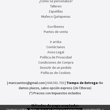
¿Cómo se personaliza?
Talleres
Zapatillas
Muñeco Quitapenas
Escríbenos
Puntos de venta
Ir arriba
Contáctanos
Aviso Legal
Política de Privacidad
Condiciones de Compra
Desistir de un pedido
Políticas de Cookies
| maricuentos@gmail.com |
644.561.703
|
Tiempo de Entrega:
No
damos plazos, salvo opción express (24-72horas)
(*) Precios con Impuestos incluidos
Métodos de pago aceptados
Usamos cookies de terceros para mejorar la experiencia de navegación, y