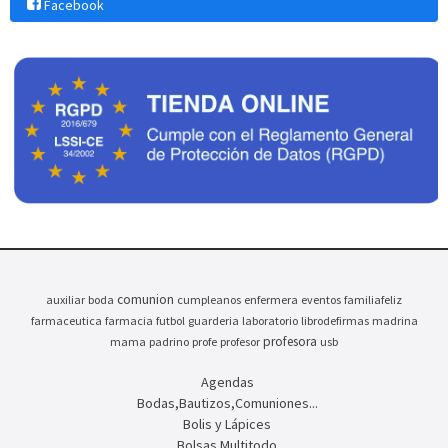
Facebook
comunion
auxiliar
boda
cumpleanos
enfermera
eventos
familiafeliz
farmaceutica
farmacia
futbol
guarderia
laboratorio
librodefirmas
madrina
profesora
mama
padrino
profe
profesor
usb
Agendas
Bodas,Bautizos,Comuniones...
Bolis y Lápices
Bolsas Multitodo