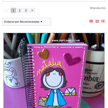
40 productos
<
1
2
3
>
Ordenar por:
Recomendados