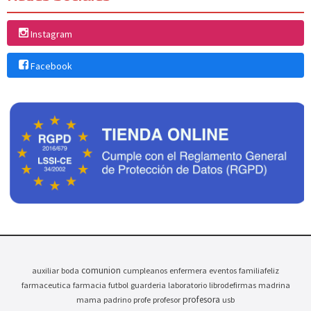
Instagram
Facebook
comunion
auxiliar
boda
cumpleanos
enfermera
eventos
familiafeliz
farmaceutica
farmacia
futbol
guarderia
laboratorio
librodefirmas
madrina
profesora
mama
padrino
profe
profesor
usb