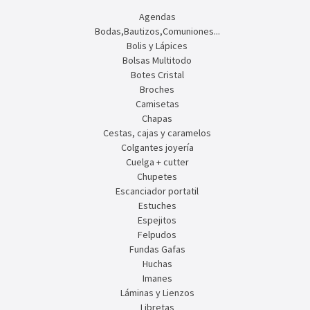
Agendas
Bodas,Bautizos,Comuniones...
Bolis y Lápices
Bolsas Multitodo
Botes Cristal
Broches
Camisetas
Chapas
Cestas, cajas y caramelos
Colgantes joyería
Cuelga + cutter
Chupetes
Escanciador portatil
Estuches
Espejitos
Felpudos
Fundas Gafas
Huchas
Imanes
Láminas y Lienzos
Libretas