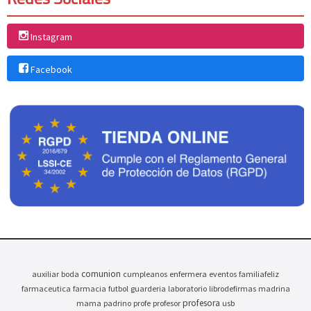
Instagram
Facebook
comunion
auxiliar
boda
cumpleanos
enfermera
eventos
familiafeliz
farmaceutica
farmacia
futbol
guarderia
laboratorio
librodefirmas
madrina
profesora
mama
padrino
profe
profesor
usb