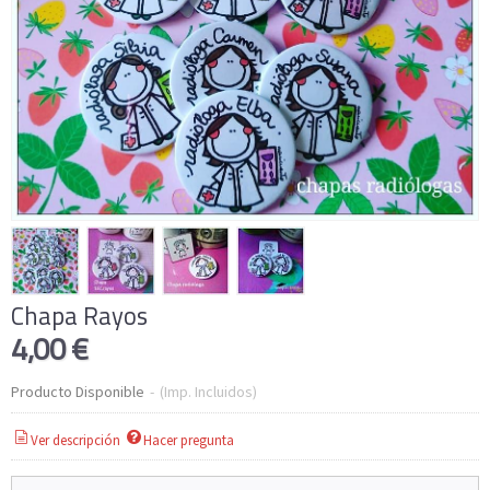
Chapa Rayos
4,00 €
Producto Disponible
-
(Imp. Incluidos)
Ver descripción
Hacer pregunta