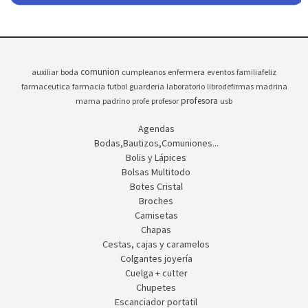
comunion
auxiliar
boda
cumpleanos
enfermera
eventos
familiafeliz
farmaceutica
farmacia
futbol
guarderia
laboratorio
librodefirmas
madrina
profesora
mama
padrino
profe
profesor
usb
Agendas
Bodas,Bautizos,Comuniones...
Bolis y Lápices
Bolsas Multitodo
Botes Cristal
Broches
Camisetas
Chapas
Cestas, cajas y caramelos
Colgantes joyería
Cuelga + cutter
Chupetes
Escanciador portatil