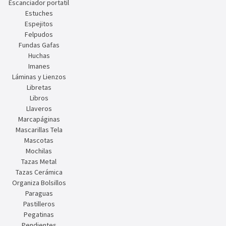
Escanciador portatil
Estuches
Espejitos
Felpudos
Fundas Gafas
Huchas
Imanes
Láminas y Lienzos
Libretas
Libros
Llaveros
Marcapáginas
Mascarillas Tela
Mascotas
Mochilas
Tazas Metal
Tazas Cerámica
Organiza Bolsillos
Paraguas
Pastilleros
Pegatinas
Pendientes