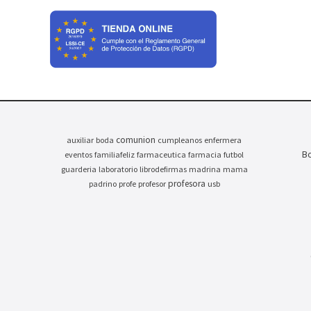
comunion
auxiliar
boda
cumpleanos
enfermera
Bo
eventos
familiafeliz
farmaceutica
farmacia
futbol
guarderia
laboratorio
librodefirmas
madrina
mama
profesora
padrino
profe
profesor
usb