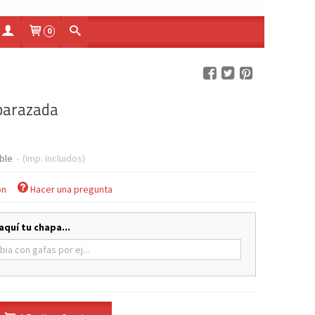
0
barazada
ble
-
(Imp. Incluidos)
ón
Hacer una pregunta
aquí tu chapa...