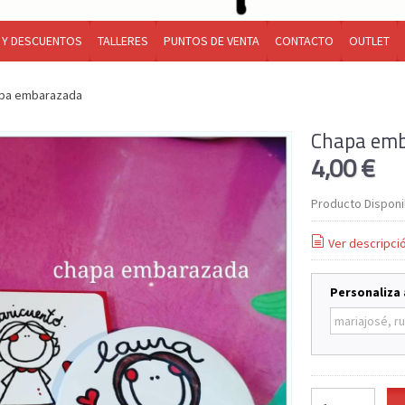
 Y DESCUENTOS
TALLERES
PUNTOS DE VENTA
CONTACTO
OUTLET
pa embarazada
Chapa em
4,00 €
Producto Disponi
Ver descripci
Personaliza 